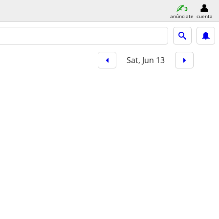
anúnciate
cuenta
Sat, Jun 13