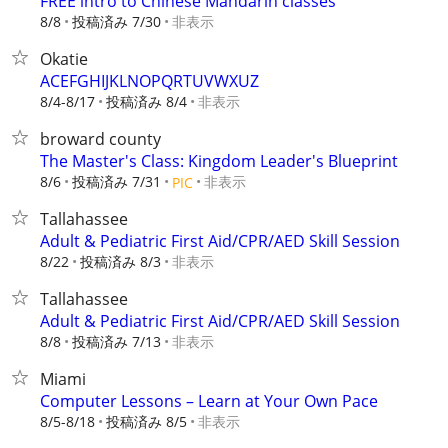
FREE intro to Chinese Mandarin classes
8/8
投稿済み 7/30
非表示
Okatie
ACEFGHIJKLNOPQRTUVWXUZ
8/4-8/17
投稿済み 8/4
非表示
broward county
The Master's Class: Kingdom Leader's Blueprint
8/6
投稿済み 7/31
非表示
PIC
Tallahassee
Adult & Pediatric First Aid/CPR/AED Skill Session
8/22
投稿済み 8/3
非表示
Tallahassee
Adult & Pediatric First Aid/CPR/AED Skill Session
8/8
投稿済み 7/13
非表示
Miami
Computer Lessons – Learn at Your Own Pace
8/5-8/18
投稿済み 8/5
非表示