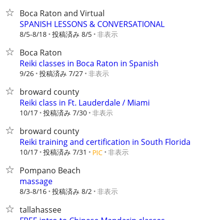
Boca Raton and Virtual
SPANISH LESSONS & CONVERSATIONAL
8/5-8/18
投稿済み 8/5
非表示
Boca Raton
Reiki classes in Boca Raton in Spanish
9/26
投稿済み 7/27
非表示
broward county
Reiki class in Ft. Lauderdale / Miami
10/17
投稿済み 7/30
非表示
broward county
Reiki training and certification in South Florida
10/17
投稿済み 7/31
非表示
PIC
Pompano Beach
massage
8/3-8/16
投稿済み 8/2
非表示
tallahassee