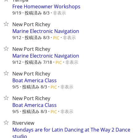
Free Homeowner Workshops
9/19
投稿済み 8/3
非表示
New Port Richey
Marine Electronic Navigation
9/12
投稿済み 8/3
非表示
PIC
New Port Richey
Marine Electronic Navigation
9/12
投稿済み 7/18
非表示
PIC
New Port Richey
Boat America Class
9/5
投稿済み 8/3
非表示
PIC
New Port Richey
Boat America Class
9/5
投稿済み 8/3
非表示
PIC
Riverview
Mondays are for Latin Dancing at The Way 2 Dance
studio