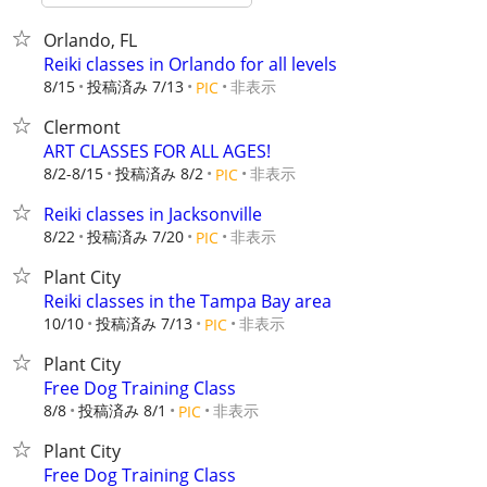
Orlando, FL
Reiki classes in Orlando for all levels
8/15
投稿済み 7/13
非表示
PIC
Clermont
ART CLASSES FOR ALL AGES!
8/2-8/15
投稿済み 8/2
非表示
PIC
Reiki classes in Jacksonville
8/22
投稿済み 7/20
非表示
PIC
Plant City
Reiki classes in the Tampa Bay area
10/10
投稿済み 7/13
非表示
PIC
Plant City
Free Dog Training Class
8/8
投稿済み 8/1
非表示
PIC
Plant City
Free Dog Training Class