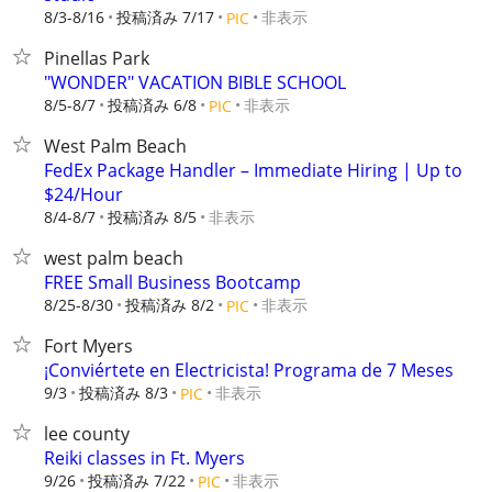
8/3-8/16
投稿済み 7/17
非表示
PIC
Pinellas Park
"WONDER" VACATION BIBLE SCHOOL
8/5-8/7
投稿済み 6/8
非表示
PIC
West Palm Beach
FedEx Package Handler – Immediate Hiring | Up to
$24/Hour
8/4-8/7
投稿済み 8/5
非表示
west palm beach
FREE Small Business Bootcamp
8/25-8/30
投稿済み 8/2
非表示
PIC
Fort Myers
¡Conviértete en Electricista! Programa de 7 Meses
9/3
投稿済み 8/3
非表示
PIC
lee county
Reiki classes in Ft. Myers
9/26
投稿済み 7/22
非表示
PIC