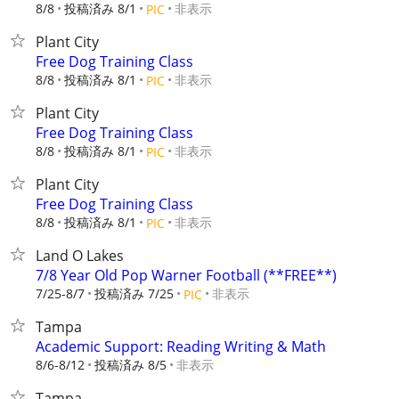
8/8
投稿済み 8/1
非表示
PIC
Plant City
Free Dog Training Class
8/8
投稿済み 8/1
非表示
PIC
Plant City
Free Dog Training Class
8/8
投稿済み 8/1
非表示
PIC
Plant City
Free Dog Training Class
8/8
投稿済み 8/1
非表示
PIC
Land O Lakes
7/8 Year Old Pop Warner Football (**FREE**)
7/25-8/7
投稿済み 7/25
非表示
PIC
Tampa
Academic Support: Reading Writing & Math
8/6-8/12
投稿済み 8/5
非表示
Tampa