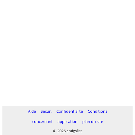
Aide
Sécur.
Confidentialité
Conditions
concernant
application
plan du site
© 2026 craigslist