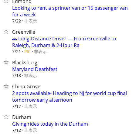
Edmond
Looking to rent a sprinter van or 15 passenger van
for a week
非表示
7/22
Greenville
🚗 Long‑Distance Driver — From Greenville to
Raleigh, Durham & 2‑Hour Ra
非表示
7/21
PIC
Blacksburg
Maryland Deathfest
非表示
7/18
China Grove
2 spots available- Heading to NJ for world cup final
tomorrow early afternoon
非表示
7/17
Durham
Giving rides today in the Durham
非表示
7/12