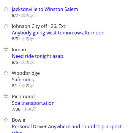
Jacksonville to Winston Salem
非表示
8/7
Johnson City off i 26. Ext.
Anybody going west tomorrow afternoon
非表示
8/5
Inman
Need ride tonight asap
非表示
8/5
Woodbridge
Safe rides
非表示
8/1
Richmond
Sda transportation
非表示
7/30
Bowie
Personal Driver Anywhere and round trip airport