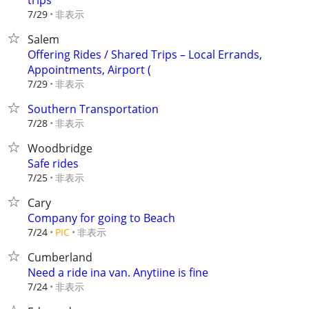
trips
非表示
7/29
Salem
Offering Rides / Shared Trips – Local Errands,
Appointments, Airport (
非表示
7/29
Southern Transportation
非表示
7/28
Woodbridge
Safe rides
非表示
7/25
Cary
Company for going to Beach
非表示
7/24
PIC
Cumberland
Need a ride ina van. Anytiine is fine
非表示
7/24