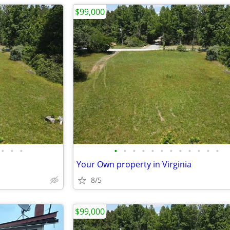
$99,000
•
•
•
•
•
•
•
•
•
•
•
•
•
•
•
Your Own property in Virginia
8/5
$99,000