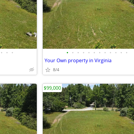
•
•
•
•
•
•
•
•
•
•
•
•
•
•
•
Your Own property in Virginia
8/4
$99,000