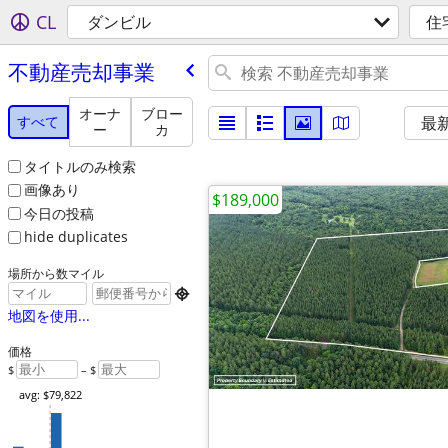
CL
ダンビル
住
不動産売却事業
オーナ
ブロー
すべて
最
ー
カ
タイトルのみ検索
画像あり
$189,000
今日の投稿
hide duplicates
場所から数マイル

地図を使用...
価格
$
– $
avg: $79,822