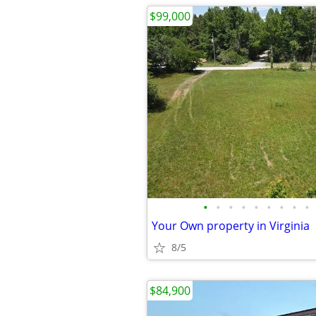
$99,000
•
•
•
•
•
•
•
•
•
Your Own property in Virginia
8/5
$84,900