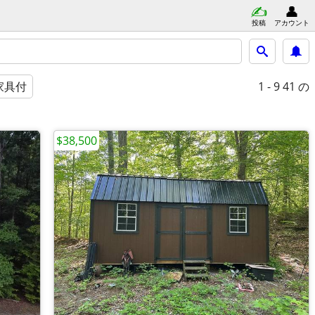
投稿
アカウント
1 - 9
41 の
家具付
$38,500