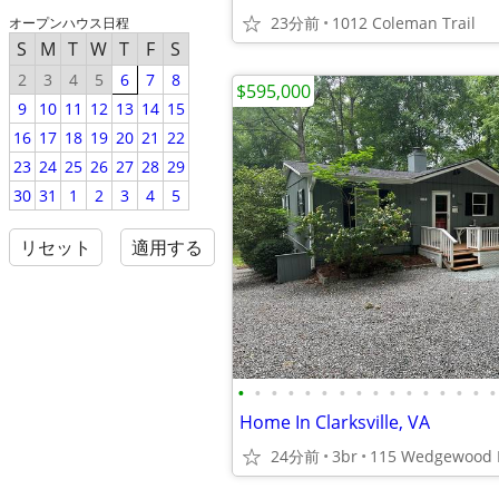
23分前
1012 Coleman Trail
オープンハウス日程
S
M
T
W
T
F
S
2
3
4
5
6
7
8
$595,000
9
10
11
12
13
14
15
16
17
18
19
20
21
22
23
24
25
26
27
28
29
30
31
1
2
3
4
5
リセット
適用する
•
•
•
•
•
•
•
•
•
•
•
•
•
•
•
•
Home In Clarksville, VA
24分前
3br
115 Wedgewood 