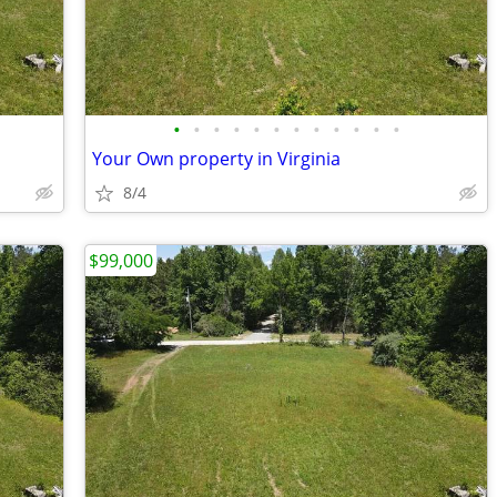
•
•
•
•
•
•
•
•
•
•
•
•
Your Own property in Virginia
8/4
$99,000