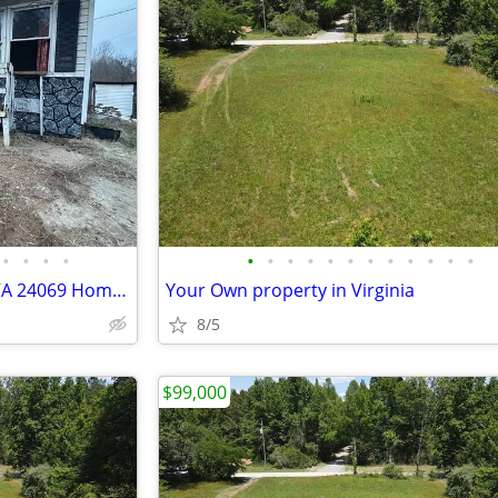
•
•
•
•
•
•
•
•
•
•
•
•
•
•
•
•
128 Hampton Circle, Cascade VA 24069 Home for sale!!!
Your Own property in Virginia
8/5
$99,000