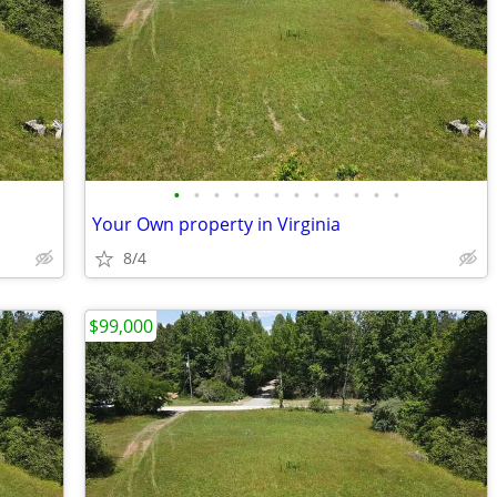
•
•
•
•
•
•
•
•
•
•
•
•
Your Own property in Virginia
8/4
$99,000