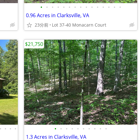
•
•
•
•
•
•
•
•
•
•
•
•
•
•
•
0.96 Acres in Clarksville, VA
23分前
Lot 37-40 Monacarn Court
$21,750
•
•
•
•
•
•
•
•
•
•
•
•
•
•
1.3 Acres in Clarksville, VA