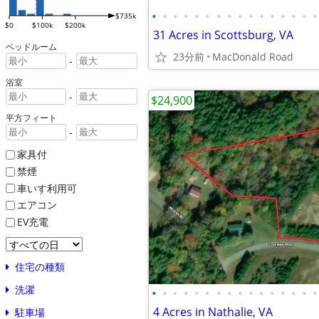
•
•
•
•
•
•
•
•
•
•
•
•
•
•
•
•
$735k
$0
$100k
$200k
31 Acres in Scottsburg, VA
ベッドルーム
23分前
MacDonald Road
-
浴室
-
$24,900
平方フィート
-
家具付
禁煙
車いす利用可
エアコン
EV充電
住宅の種類
洗濯
•
•
•
•
•
•
•
•
•
•
•
•
•
•
•
•
4 Acres in Nathalie, VA
駐車場