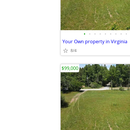
•
•
•
•
•
•
•
•
•
Your Own property in Virginia
8/4
$99,000