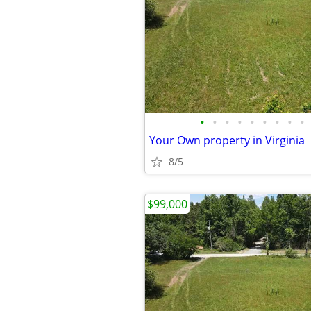
•
•
•
•
•
•
•
•
•
Your Own property in Virginia
8/5
$99,000