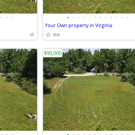
•
•
•
•
•
•
•
•
•
•
•
•
•
•
•
Your Own property in Virginia
8/4
$99,000
•
•
•
•
•
•
•
•
•
•
•
•
•
•
•