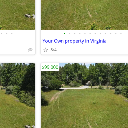
•
•
•
•
•
•
•
•
•
•
•
•
•
•
•
Your Own property in Virginia
8/4
$99,000