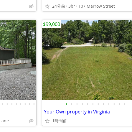
24分前
3br
107 Marrow Street
$99,000
•
•
•
•
•
•
•
•
•
•
•
•
•
•
•
•
•
•
•
•
Your Own property in Virginia
Lane
1時間前