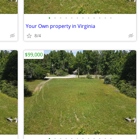
•
•
•
•
•
•
•
•
•
•
•
•
Your Own property in Virginia
8/4
$99,000
•
•
•
•
•
•
•
•
•
•
•
•