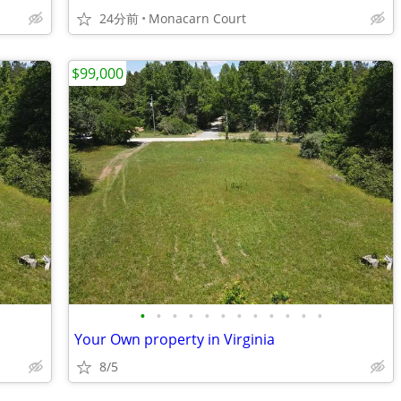
24分前
Monacarn Court
$99,000
•
•
•
•
•
•
•
•
•
•
•
•
Your Own property in Virginia
8/5