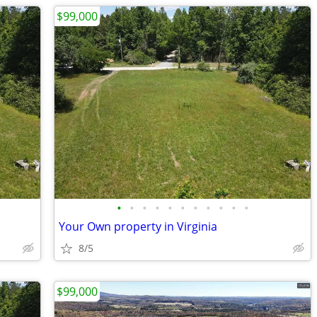
$99,000
•
•
•
•
•
•
•
•
•
•
•
Your Own property in Virginia
8/5
$99,000