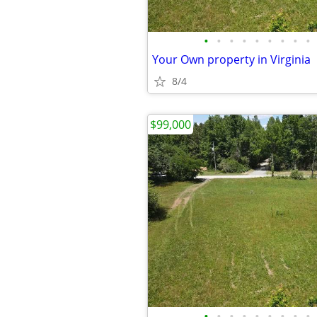
•
•
•
•
•
•
•
•
•
Your Own property in Virginia
8/4
$99,000
•
•
•
•
•
•
•
•
•