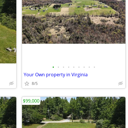
•
•
•
•
•
•
•
•
•
Your Own property in Virginia
8/5
$99,000