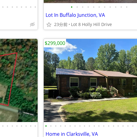
•
•
•
•
•
•
•
•
•
•
•
•
•
•
•
•
•
•
•
Lot In Buffalo Junction, VA
23分前
Lot 8 Holly Hill Drive
$299,000
•
•
•
•
•
•
•
•
•
•
•
•
•
•
•
•
•
•
•
•
•
•
•
•
•
•
•
Home in Clarksville, VA