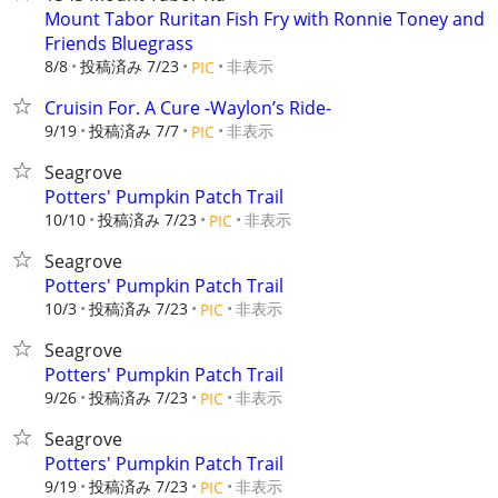
Mount Tabor Ruritan Fish Fry with Ronnie Toney and
Friends Bluegrass
8/8
投稿済み 7/23
非表示
PIC
Cruisin For. A Cure -Waylon’s Ride-
9/19
投稿済み 7/7
非表示
PIC
Seagrove
Potters' Pumpkin Patch Trail
10/10
投稿済み 7/23
非表示
PIC
Seagrove
Potters' Pumpkin Patch Trail
10/3
投稿済み 7/23
非表示
PIC
Seagrove
Potters' Pumpkin Patch Trail
9/26
投稿済み 7/23
非表示
PIC
Seagrove
Potters' Pumpkin Patch Trail
9/19
投稿済み 7/23
非表示
PIC