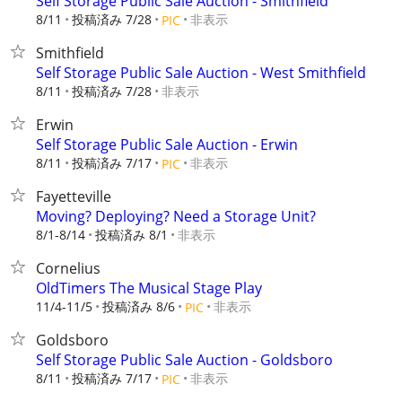
Self Storage Public Sale Auction - Smithfield
8/11
投稿済み 7/28
非表示
PIC
Smithfield
Self Storage Public Sale Auction - West Smithfield
8/11
投稿済み 7/28
非表示
Erwin
Self Storage Public Sale Auction - Erwin
8/11
投稿済み 7/17
非表示
PIC
Fayetteville
Moving? Deploying? Need a Storage Unit?
8/1-8/14
投稿済み 8/1
非表示
Cornelius
OldTimers The Musical Stage Play
11/4-11/5
投稿済み 8/6
非表示
PIC
Goldsboro
Self Storage Public Sale Auction - Goldsboro
8/11
投稿済み 7/17
非表示
PIC