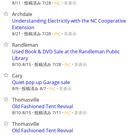
8/11
投稿済み 7/28
非表示
PIC
Archdale
Understanding Electricity with the NC Cooperative
Extension
8/21
投稿済み 7/28
非表示
PIC
Randleman
Used Book & DVD Sale at the Randleman Public
Library
8/10-8/15
投稿済み 7/28
非表示
PIC
Cary
Quiet pop up Garage sale
8/9
投稿済み 8/7
非表示
PIC
Thomasville
Old Fashioned Tent Revival
8/10-8/15
投稿済み 7/11
非表示
PIC
Thomasville
Old Fashioned Tent Revival