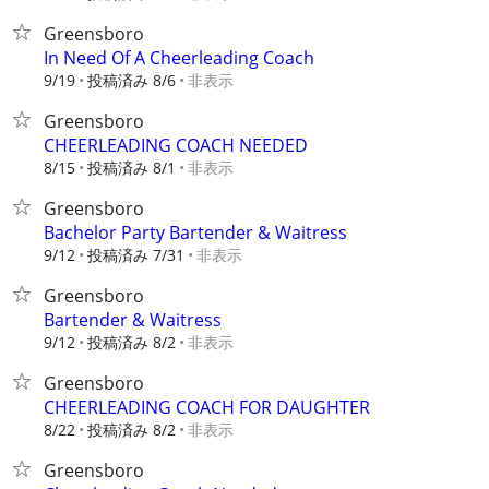
Greensboro
In Need Of A Cheerleading Coach
9/19
投稿済み 8/6
非表示
Greensboro
CHEERLEADING COACH NEEDED
8/15
投稿済み 8/1
非表示
Greensboro
Bachelor Party Bartender & Waitress
9/12
投稿済み 7/31
非表示
Greensboro
Bartender & Waitress
9/12
投稿済み 8/2
非表示
Greensboro
CHEERLEADING COACH FOR DAUGHTER
8/22
投稿済み 8/2
非表示
Greensboro