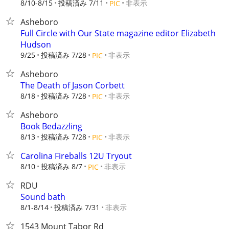
8/10-8/15
投稿済み 7/11
非表示
PIC
Asheboro
Full Circle with Our State magazine editor Elizabeth
Hudson
9/25
投稿済み 7/28
非表示
PIC
Asheboro
The Death of Jason Corbett
8/18
投稿済み 7/28
非表示
PIC
Asheboro
Book Bedazzling
8/13
投稿済み 7/28
非表示
PIC
Carolina Fireballs 12U Tryout
8/10
投稿済み 8/7
非表示
PIC
RDU
Sound bath
8/1-8/14
投稿済み 7/31
非表示
1543 Mount Tabor Rd