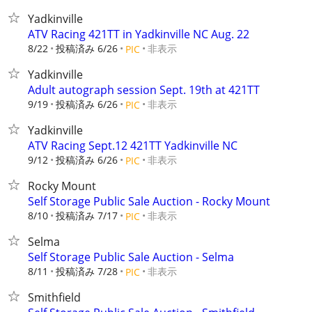
Yadkinville
ATV Racing 421TT in Yadkinville NC Aug. 22
8/22
投稿済み 6/26
非表示
PIC
Yadkinville
Adult autograph session Sept. 19th at 421TT
9/19
投稿済み 6/26
非表示
PIC
Yadkinville
ATV Racing Sept.12 421TT Yadkinville NC
9/12
投稿済み 6/26
非表示
PIC
Rocky Mount
Self Storage Public Sale Auction - Rocky Mount
8/10
投稿済み 7/17
非表示
PIC
Selma
Self Storage Public Sale Auction - Selma
8/11
投稿済み 7/28
非表示
PIC
Smithfield