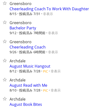
Greensboro
Cheerleading Coach To Work With Daughter
8/15
投稿済み 7/31
非表示
Greensboro
Bachelor Party
9/12
投稿済み 7時間前
非表示
Greensboro
Cheerleading Coach
9/26
投稿済み 6時間前
非表示
Archdale
August Music Hangout
8/12
投稿済み 7/28
非表示
PIC
Archdale
August Read with Me
8/10
投稿済み 7/28
非表示
PIC
Archdale
August Book Bites