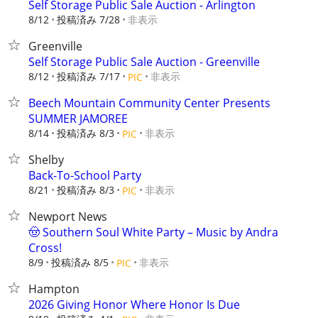
Self Storage Public Sale Auction - Arlington
8/12
投稿済み 7/28
非表示
Greenville
Self Storage Public Sale Auction - Greenville
8/12
投稿済み 7/17
非表示
PIC
Beech Mountain Community Center Presents
SUMMER JAMOREE
8/14
投稿済み 8/3
非表示
PIC
Shelby
Back-To-School Party
8/21
投稿済み 8/3
非表示
PIC
Newport News
🤠 Southern Soul White Party – Music by Andra
Cross!
8/9
投稿済み 8/5
非表示
PIC
Hampton
2026 Giving Honor Where Honor Is Due