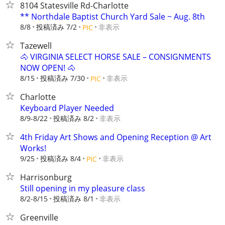
8104 Statesville Rd-Charlotte
** Northdale Baptist Church Yard Sale ~ Aug. 8th
8/8
投稿済み 7/2
非表示
PIC
Tazewell
🐴 VIRGINIA SELECT HORSE SALE – CONSIGNMENTS
NOW OPEN! 🐴
8/15
投稿済み 7/30
非表示
PIC
Charlotte
Keyboard Player Needed
8/9-8/22
投稿済み 8/2
非表示
4th Friday Art Shows and Opening Reception @ Art
Works!
9/25
投稿済み 8/4
非表示
PIC
Harrisonburg
Still opening in my pleasure class
8/2-8/15
投稿済み 8/1
非表示
Greenville