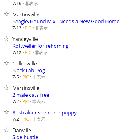
非表示
7/16
Martinsville
Beagle/Hound Mix - Needs a New Good Home
非表示
7/13
PIC
Yanceyville
Rottweiler for rehoming
非表示
7/12
PIC
Collinsville
Black Lab Dog
非表示
7/5
PIC
Martinsville
2 male cats free
非表示
7/2
PIC
Australian Shepherd puppy
非表示
7/2
PIC
Danville
Side hustle