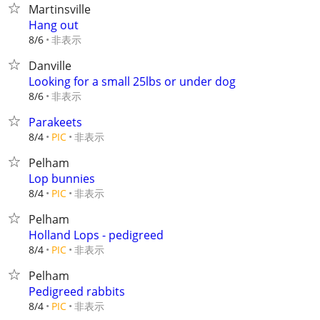
Martinsville
Hang out
非表示
8/6
Danville
Looking for a small 25lbs or under dog
非表示
8/6
Parakeets
非表示
8/4
PIC
Pelham
Lop bunnies
非表示
8/4
PIC
Pelham
Holland Lops - pedigreed
非表示
8/4
PIC
Pelham
Pedigreed rabbits
非表示
8/4
PIC