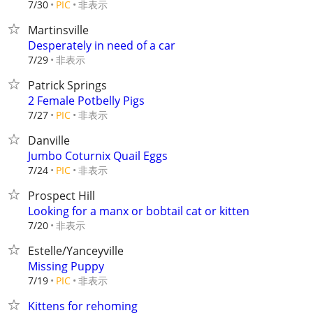
非表示
7/30
PIC
Martinsville
Desperately in need of a car
非表示
7/29
Patrick Springs
2 Female Potbelly Pigs
非表示
7/27
PIC
Danville
Jumbo Coturnix Quail Eggs
非表示
7/24
PIC
Prospect Hill
Looking for a manx or bobtail cat or kitten
非表示
7/20
Estelle/Yanceyville
Missing Puppy
非表示
7/19
PIC
Kittens for rehoming