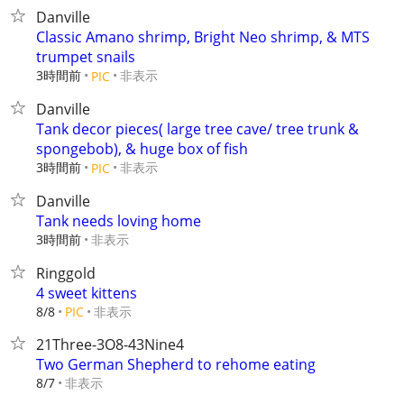
Danville
Classic Amano shrimp, Bright Neo shrimp, & MTS
trumpet snails
3時間前
非表示
PIC
Danville
Tank decor pieces( large tree cave/ tree trunk &
spongebob), & huge box of fish
3時間前
非表示
PIC
Danville
Tank needs loving home
3時間前
非表示
Ringgold
4 sweet kittens
非表示
8/8
PIC
21Three-3O8-43Nine4
Two German Shepherd to rehome eating
非表示
8/7