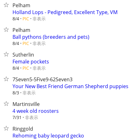
Pelham
Holland Lops - Pedigreed, Excellent Type, VM
非表示
8/4
PIC
Pelham
Ball pythons (breeders and pets)
非表示
8/4
PIC
Sutherlin
Female pockets
非表示
8/4
PIC
7Seven5-5Five9-62Seven3
Your New Best Friend German Shepherd puppies
非表示
8/3
Martinsville
4 week old roosters
非表示
7/31
Ringgold
Rehoming baby leopard gecko