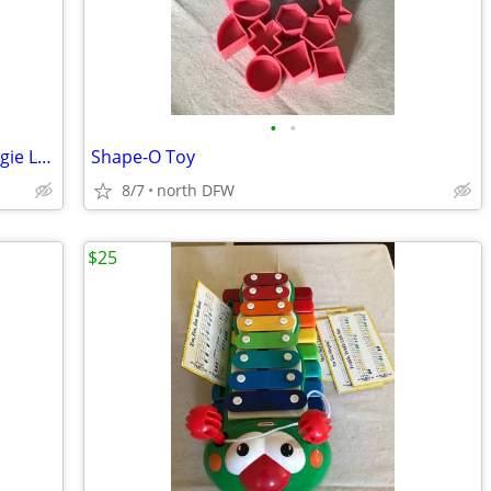
•
•
Melissa & Doug Magnetic Dress-up Maggie Leigh Doll
Shape-O Toy
8/7
north DFW
$25