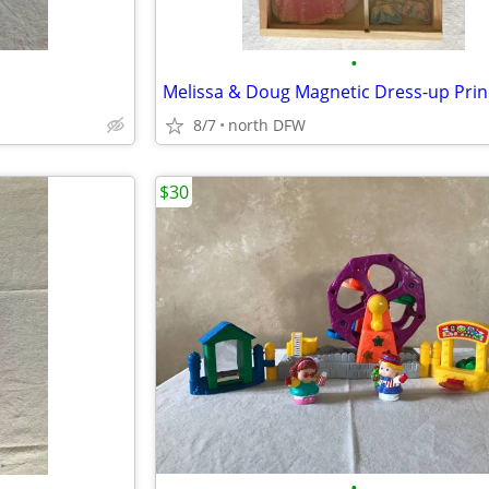
•
8/7
north DFW
$30
•