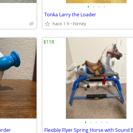
•
•
•
•
Tonka Larry the Loader
hace 1 h
Forney
$118
•
•
•
•
•
order
Flexible Flyer Spring Horse with Sound E