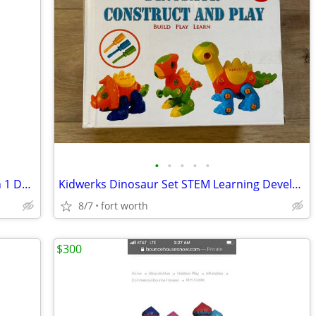
•
•
•
•
•
Transformer Peace Defender Robot 5 in 1 Deformation Combine Toy
Kidwerks Dinosaur Set STEM Learning Development Toy
8/7
fort worth
$300