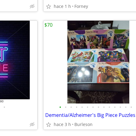
hace 1 h
Forney
$70
•
•
•
•
•
•
•
•
•
•
•
•
•
•
•
Dementia/Alzheimer's Big Piece Puzzles 
hace 3 h
Burleson