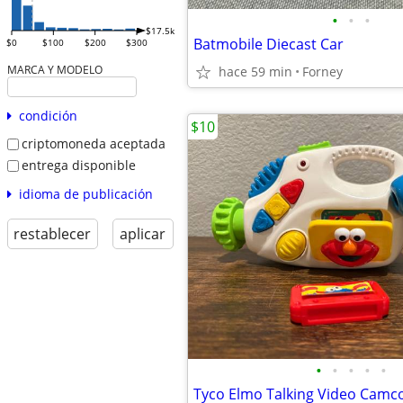
•
•
•
$17.5k
Batmobile Diecast Car
$0
$100
$200
$300
MARCA Y MODELO
hace 59 min
Forney
condición
$10
criptomoneda aceptada
entrega disponible
idioma de publicación
restablecer
aplicar
•
•
•
•
•
Tyco Elmo Talking Video Camc