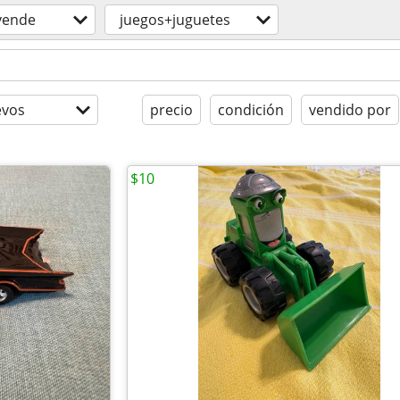
vende
juegos+juguetes
evos
precio
condición
vendido por
$10