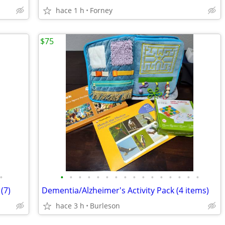
hace 1 h
Forney
$75
•
•
•
•
•
•
•
•
•
•
•
•
•
•
•
•
•
(7)
Dementia/Alzheimer's Activity Pack (4 items)
hace 3 h
Burleson