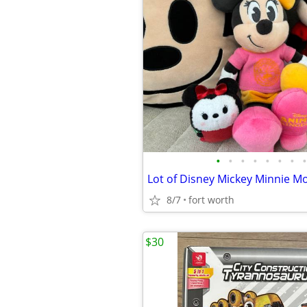
•
•
•
•
•
•
•
•
8/7
fort worth
$30