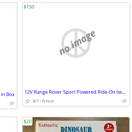
$150
no image
12V Range Rover Sport Powered Ride-On two seater - Blue
 in Box
8/7
Frisco
$20