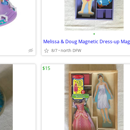
•
8/7
north DFW
$15