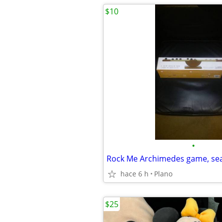
$10
•
Rock Me Archimedes game, se
hace 6 h
Plano
$25