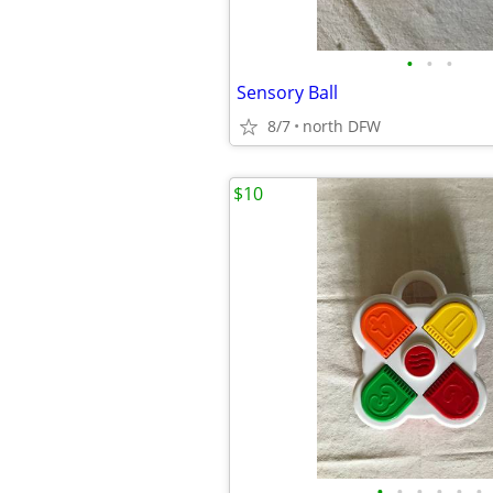
•
•
•
Sensory Ball
8/7
north DFW
$10
•
•
•
•
•
•