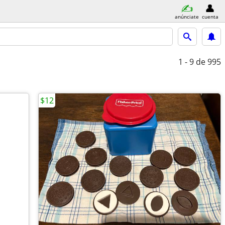
anúnciate
cuenta
1 - 9
de 995
$12