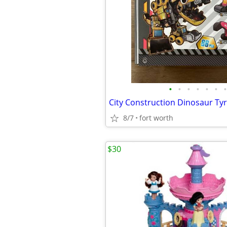
•
•
•
•
•
•
•
8/7
fort worth
$30