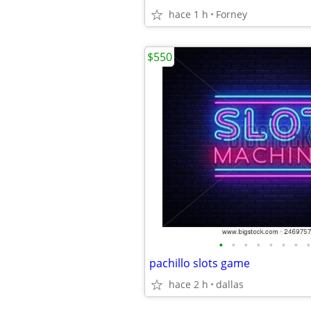
hace 1 h
Forney
$550
•
•
•
•
•
•
•
•
pachillo slots game
hace 2 h
dallas