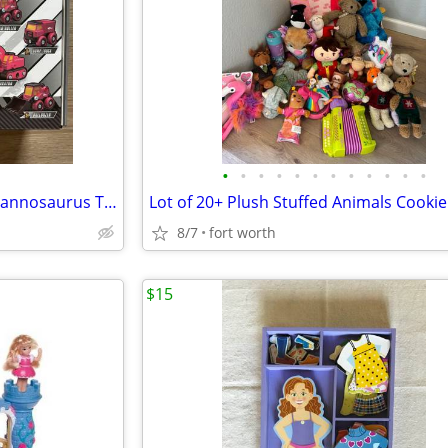
•
•
•
•
•
•
•
•
•
•
•
•
City Construction Dinosaur Tyrannosaurus Toy Set
8/7
fort worth
$15