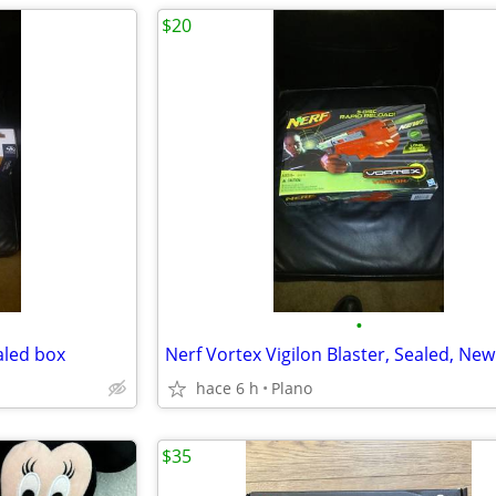
$20
•
aled box
Nerf Vortex Vigilon Blaster, Sealed, New
hace 6 h
Plano
$35