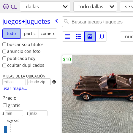
CL
dallas
todo dallas
se 
juegos+juguetes
todo
partic
comerc
nu
buscar solo títulos
anuncio con foto
publicado hoy
$10
ocultar duplicados
MILLAS DE LA UBICACIÓN

usar mapa...
Precio
gratis
$
– $
avg: $49