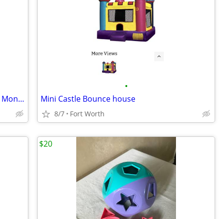
•
Lot of 20+ Plush Stuffed Animals Cookie Monster Flamingo Unicorn Puzzle Toys
Mini Castle Bounce house
8/7
Fort Worth
$20