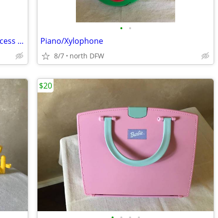
•
•
Melissa & Doug Magnetic Dress-up Princess Doll
Piano/Xylophone
8/7
north DFW
$20
•
•
•
•