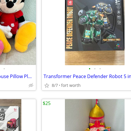
•
•
•
•
Lot of Disney Mickey Minnie Mouse Pillow Plush Stuffed Animals
8/7
fort worth
$25