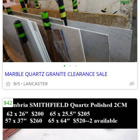
•
•
•
MARBLE QUARTZ GRANITE CLEARANCE SALE
8/5
LANCASTER
$42