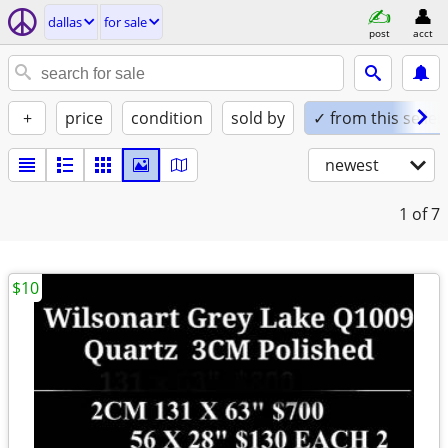
dallas
for sale
post
acct
+
price
condition
sold by
✓ from this seller
newest
1
of 7
$10