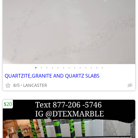
•
•
•
•
•
•
•
•
•
•
•
•
•
QUARTZITE,GRANITE AND QUARTZ SLABS
8/5
LANCASTER
$20