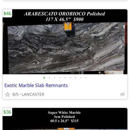
$46
•
•
•
•
•
•
•
•
•
Exotic Marble Slab Remnants
8/5
LANCASTER
$36