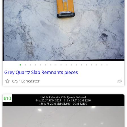
•
•
•
•
•
•
•
•
•
•
•
•
•
•
•
•
•
•
Grey Quartz Slab Remnants pieces
8/5
Lancaster
$10