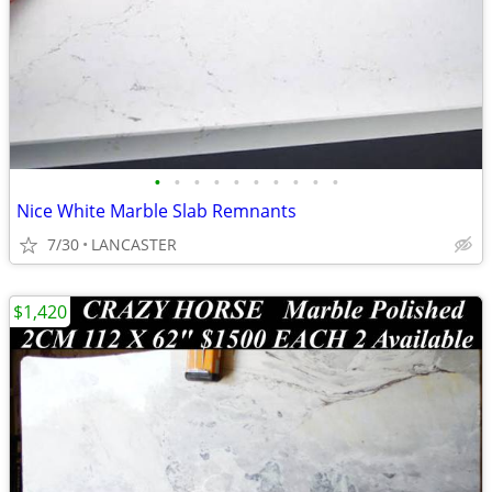
•
•
•
•
•
•
•
•
•
•
Nice White Marble Slab Remnants
7/30
LANCASTER
$1,420