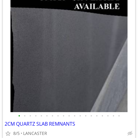
•
•
•
•
•
•
•
•
•
•
•
•
•
•
•
•
•
•
•
2CM QUARTZ SLAB REMNANTS
8/5
LANCASTER