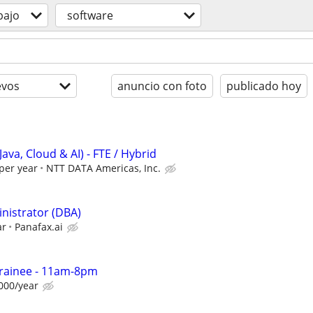
bajo
software
evos
anuncio con foto
publicado hoy
Java, Cloud & AI) - FTE / Hybrid
per year
NTT DATA Americas, Inc.
nistrator (DBA)
ar
Panafax.ai
Trainee - 11am-8pm
000/year