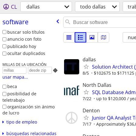
CL
dallas
todo dallas
tra
software
buscar solo títulos
nu
anuncio con foto
publicado hoy
ocultar duplicados
dallas
MILLAS DE LA UBICACIÓN
Solution Architect (

8/5
$102675 to $171125 
usar mapa...
North Dallas
beca
SQL Database Admi
posibilidad de
7/22
up to $120,000 / ye
teletrabajo
organización sin ánimo
Denton
de lucro
Junior QA Analyst 
tipo de empleo
7/17
Approximately $36,
búsquedas relacionadas