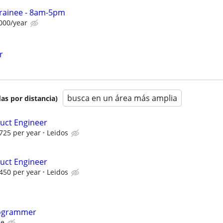
Trainee - 8am-5pm
000/year
r
busca en un área más amplia
as por distancia)
uct Engineer
725 per year
Leidos
uct Engineer
450 per year
Leidos
rogrammer
ce