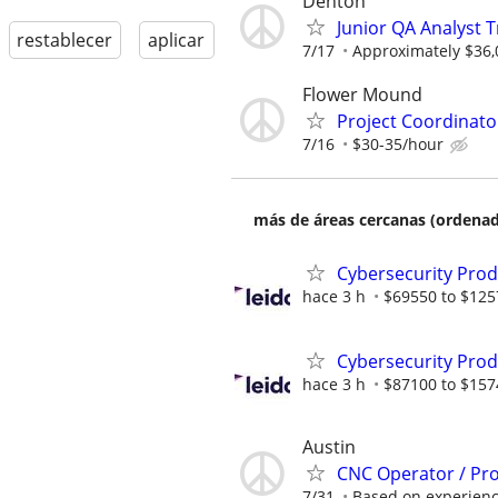
Denton
Junior QA Analyst 
restablecer
aplicar
7/17
Approximately $36,
Flower Mound
Project Coordinato
7/16
$30-35/hour
más de áreas cercanas (ordenad
Cybersecurity Prod
hace 3 h
$69550 to $125
Cybersecurity Prod
hace 3 h
$87100 to $157
Austin
CNC Operator / P
7/31
Based on experien