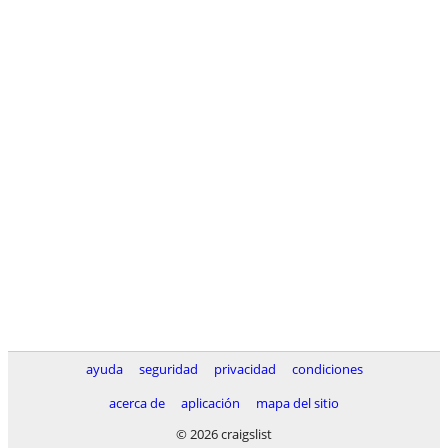
ayuda
seguridad
privacidad
condiciones
acerca de
aplicación
mapa del sitio
© 2026 craigslist