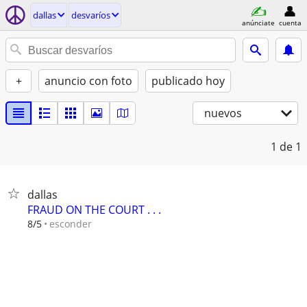
dallas
desvaríos
anúnciate
cuenta
+
anuncio con foto
publicado hoy
nuevos
1
de 1
dallas
FRAUD ON THE COURT . . .
esconder
8/5