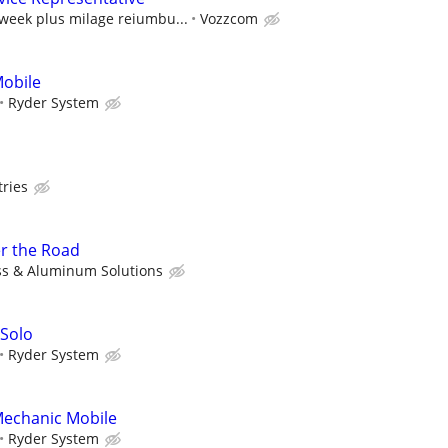
 week plus milage reiumbu...
Vozzcom
Mobile
Ryder System
ries
er the Road
ass & Aluminum Solutions
 Solo
Ryder System
Mechanic Mobile
Ryder System