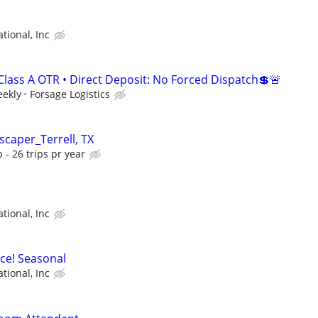
tional, Inc
Class A OTR • Direct Deposit: No Forced Dispatch💲🚨
eekly
Forsage Logistics
caper_Terrell, TX
 - 26 trips pr year
tional, Inc
ice! Seasonal
tional, Inc