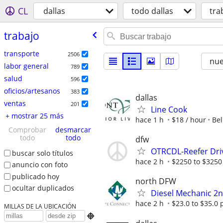
CL
dallas
todo dallas
tra
trabajo
transporte
2506
nu
labor general
789
salud
596
oficios/artesanos
383
dallas
ventas
201
Line Cook
+ mostrar 25 más
hace 1 h
$18 / hour
Bel
Comprobar
desmarcar
todo
todo
dfw
OTRCDL-Reefer Dri
buscar solo títulos
hace 2 h
$2250 to $3250
anuncio con foto
publicado hoy
north DFW
ocultar duplicados
Diesel Mechanic 2n
hace 2 h
$23.0 to $35.0 
MILLAS DE LA UBICACIÓN
