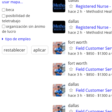
dallas
usar mapa...
Registered Nurse - 
beca
hace 2 h
Methodist Heal
posibilidad de
teletrabajo
dallas
organización sin ánimo
Registered Nurse -
de lucro
hace 2 h
Methodist Heal
tipo de empleo
fort worth
Field Customer Ser
restablecer
aplicar
hace 3 h
$850 - $1300 a
fort worth
Field Customer Ser
hace 3 h
$850 - $1300 a
dallas
Field Customer Ser
hace 3 h
$850 - $1300 a
dallas
Field Customer Ser