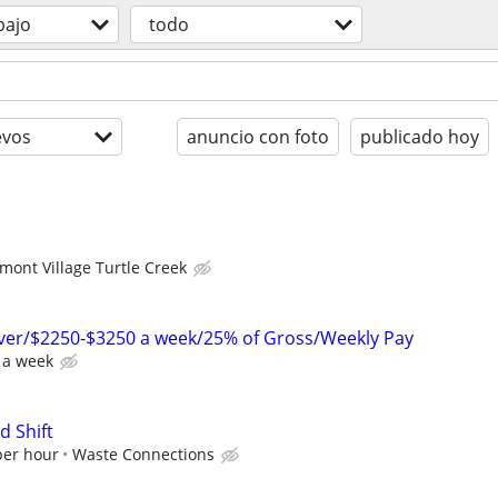
bajo
todo
evos
anuncio con foto
publicado hoy
mont Village Turtle Creek
ver/$2250-$3250 a week/25% of Gross/Weekly Pay
 a week
d Shift
per hour
Waste Connections