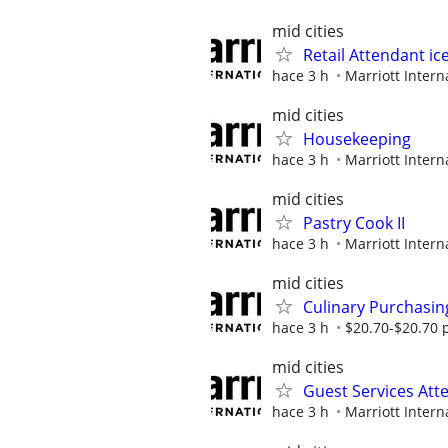
mid cities
Retail Attendant ic
hace 3 h
Marriott Interna
mid cities
Housekeeping
hace 3 h
Marriott Interna
mid cities
Pastry Cook II
hace 3 h
Marriott Interna
mid cities
Culinary Purchasin
hace 3 h
$20.70-$20.70 
mid cities
Guest Services Att
hace 3 h
Marriott Interna