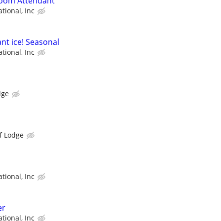
Room Attendant
tional, Inc
nt ice! Seasonal
tional, Inc
dge
f Lodge
tional, Inc
er
tional, Inc