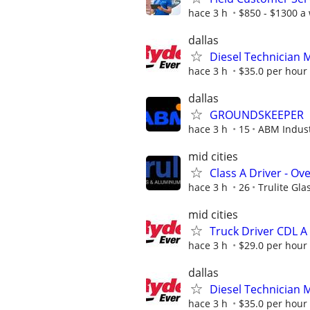
hace 3 h
$850 - $1300 a
dallas
Diesel Technician 
hace 3 h
$35.0 per hour
dallas
GROUNDSKEEPER
hace 3 h
15
ABM Indust
mid cities
Class A Driver - Ov
hace 3 h
26
Trulite Gl
mid cities
Truck Driver CDL A
hace 3 h
$29.0 per hour
dallas
Diesel Technician 
hace 3 h
$35.0 per hour