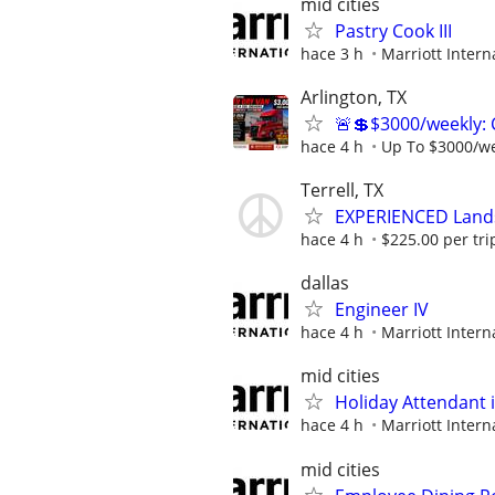
mid cities
Pastry Cook III
hace 3 h
Marriott Interna
Arlington, TX
🚨💲$3000/weekly: 
hace 4 h
Up To $3000/w
Terrell, TX
EXPERIENCED Lands
hace 4 h
$225.00 per trip
dallas
Engineer IV
hace 4 h
Marriott Interna
mid cities
Holiday Attendant 
hace 4 h
Marriott Interna
mid cities