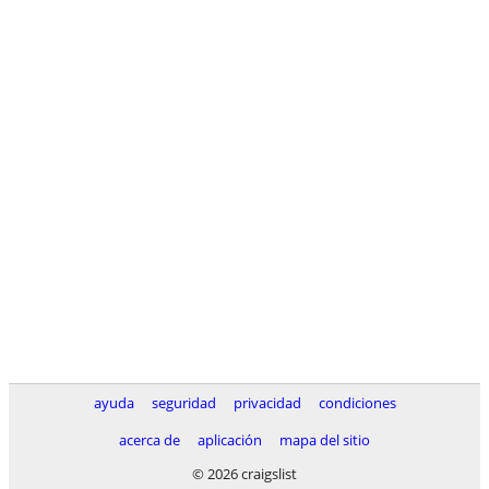
ayuda
seguridad
privacidad
condiciones
acerca de
aplicación
mapa del sitio
© 2026 craigslist