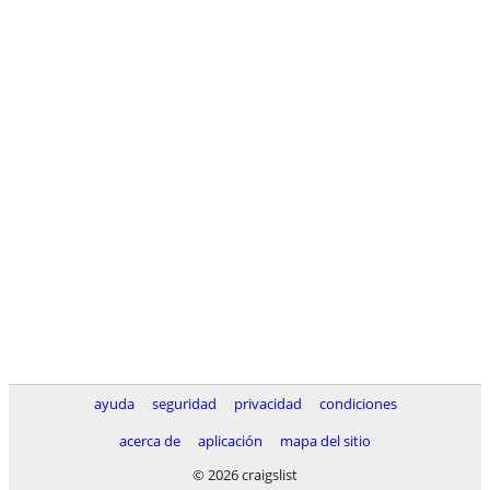
ayuda
seguridad
privacidad
condiciones
acerca de
aplicación
mapa del sitio
© 2026 craigslist