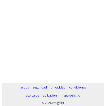
ayuda
seguridad
privacidad
condiciones
acerca de
aplicación
mapa del sitio
© 2026 craigslist