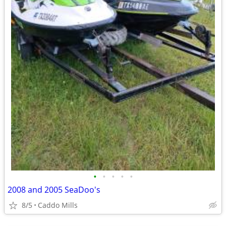
•
•
•
•
•
2008 and 2005 SeaDoo's
8/5
Caddo Mills