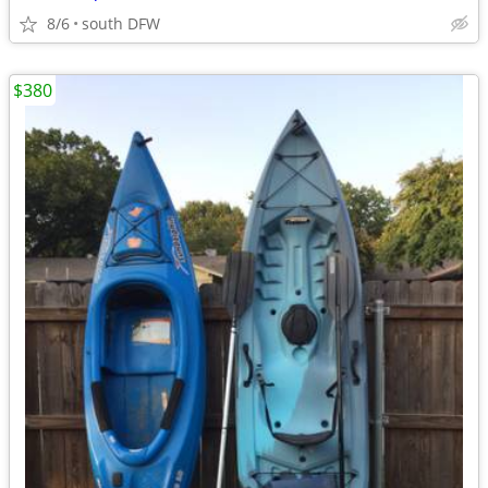
8/6
south DFW
$380