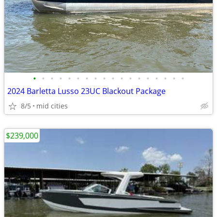
•
•
•
•
•
•
•
•
•
•
•
•
•
•
•
•
•
•
2024 Barletta Lusso 23UC Blackout Package
8/5
mid cities
$239,000