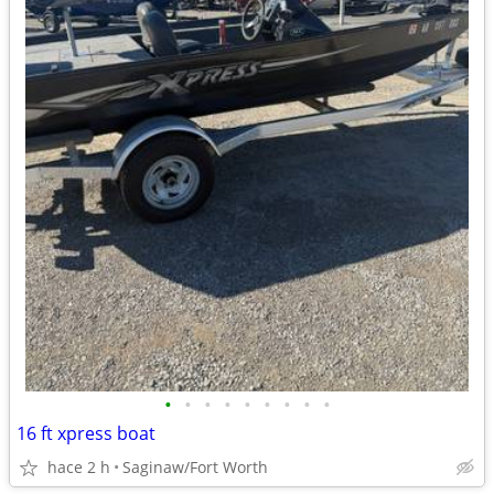
•
•
•
•
•
•
•
•
•
16 ft xpress boat
hace 2 h
Saginaw/Fort Worth