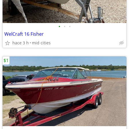
•
•
•
WelCraft 16 Fisher
hace 3 h
mid cities
$1