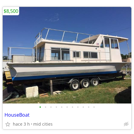
$8,500
•
•
•
•
•
•
•
•
•
•
•
HouseBoat
hace 3 h
mid cities