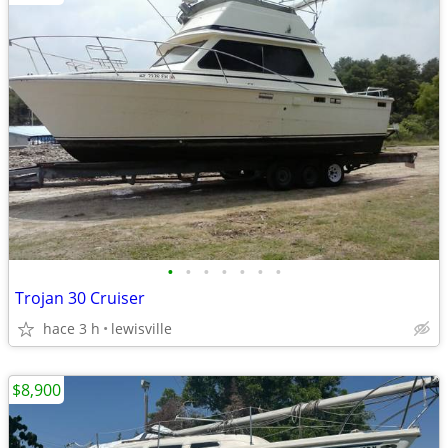
•
•
•
•
•
•
•
Trojan 30 Cruiser
hace 3 h
lewisville
$8,900