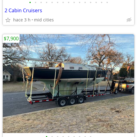
•
•
•
•
•
•
•
•
•
•
•
•
•
•
•
2 Cabin Cruisers
hace 3 h
mid cities
$7,900
•
•
•
•
•
•
•
•
•