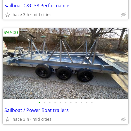
Sailboat C&C 38 Performance
hace 3 h
mid cities
$9,500
•
•
•
•
•
•
•
•
•
•
•
Sailboat / Power Boat trailers
hace 3 h
mid cities