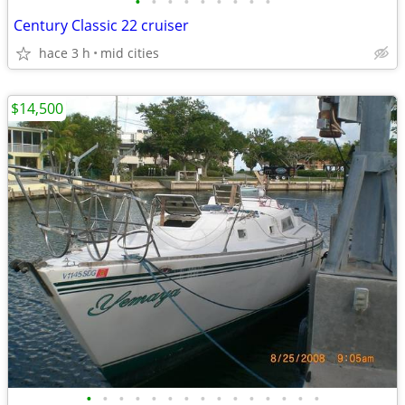
•
•
•
•
•
•
•
•
•
Century Classic 22 cruiser
hace 3 h
mid cities
$14,500
•
•
•
•
•
•
•
•
•
•
•
•
•
•
•