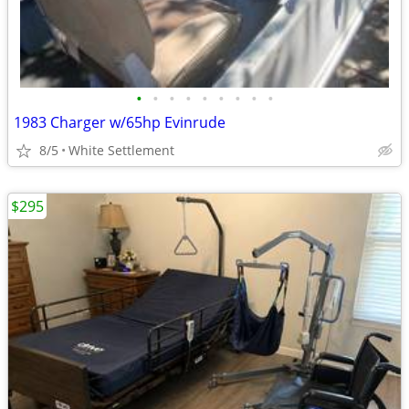
•
•
•
•
•
•
•
•
•
1983 Charger w/65hp Evinrude
8/5
White Settlement
$295