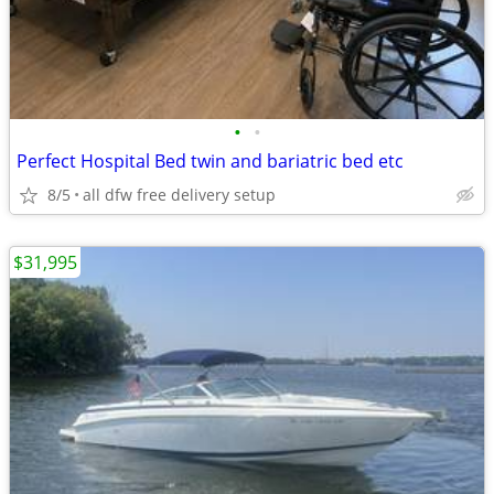
•
•
Perfect Hospital Bed twin and bariatric bed etc
8/5
all dfw free delivery setup
$31,995