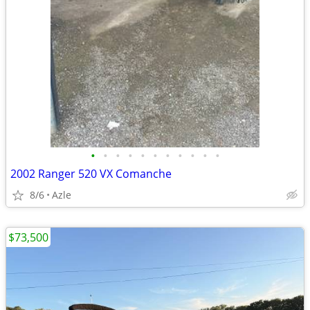
•
•
•
•
•
•
•
•
•
•
•
2002 Ranger 520 VX Comanche
8/6
Azle
$73,500