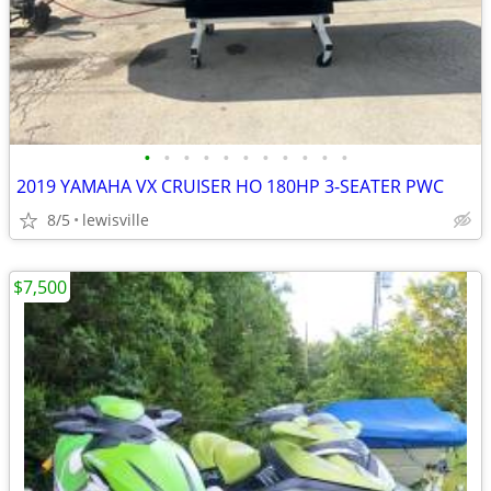
•
•
•
•
•
•
•
•
•
•
•
2019 YAMAHA VX CRUISER HO 180HP 3-SEATER PWC
8/5
lewisville
$7,500