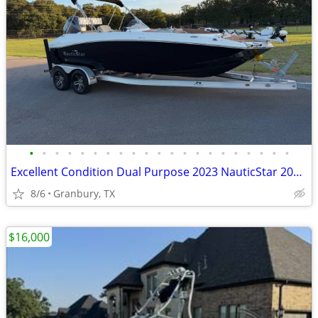
•
•
•
•
•
•
•
•
•
•
•
•
•
•
•
•
•
•
•
•
•
Excellent Condition Dual Purpose 2023 NauticStar 203 SC
8/6
Granbury, TX
$16,000