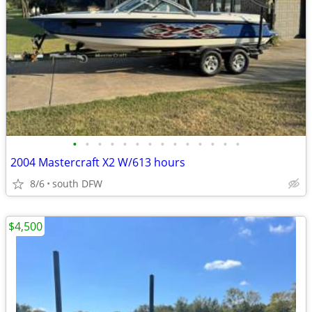
•
•
•
•
•
•
•
•
•
•
•
•
•
•
2004 Mastercraft X2 W/613 hours
8/6
south DFW
$4,500