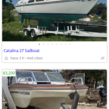
•
•
•
•
•
•
•
•
Catalina 27 Sailboat
hace 3 h
mid cities
$3,200