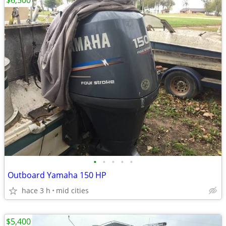
$6,500
•
•
•
•
•
Outboard Yamaha 150 HP
hace 3 h
mid cities
$5,400