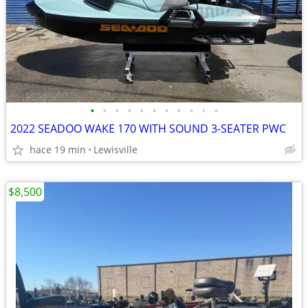
•
•
•
•
•
•
•
•
•
•
•
2022 SEADOO WAKE 170 WITH SOUND 3-SEATER PWC
hace 19 min
Lewisville
$8,500