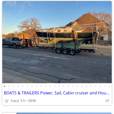
•
•
•
•
•
•
•
•
•
•
•
•
•
•
•
•
•
•
•
•
•
•
•
•
BOATS & TRAILERS Power, Sail, Cabin cruiser and Houseboat.
hace 3 h
DFW