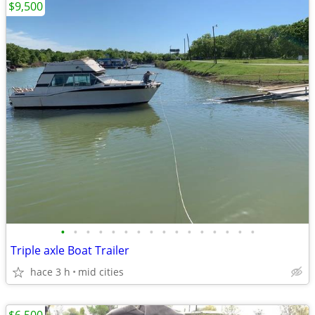
$9,500
•
•
•
•
•
•
•
•
•
•
•
•
•
•
•
•
Triple axle Boat Trailer
hace 3 h
mid cities