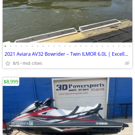
•
•
•
•
•
•
•
•
•
•
•
•
•
•
•
•
•
•
•
•
•
•
•
•
2021 Aviara AV32 Bowrider – Twin ILMOR 6.0L | Excellent Condition
8/5
mid cities
$8,999