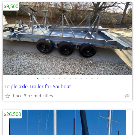
$9,500
•
•
•
•
•
•
•
•
•
•
•
•
Triple axle Trailer for Sailboat
hace 3 h
mid cities
$26,500