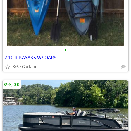
•
2 10 ft KAYAKS W/ OARS
8/6
Garland
$98,000