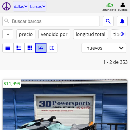
dallas
barcos
anúnciate
cuenta
+
precio
vendido por
longitud total
tipo de
nuevos
1 - 2
de 353
$11,999