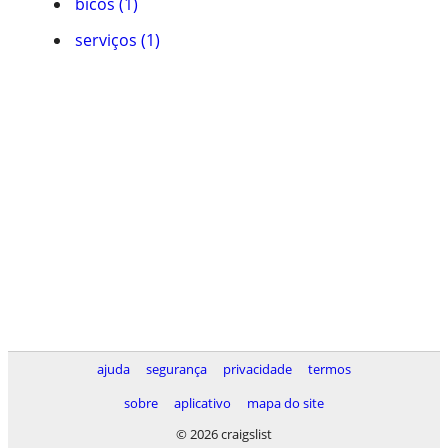
bicos (1)
serviços (1)
ajuda
segurança
privacidade
termos
sobre
aplicativo
mapa do site
© 2026 craigslist