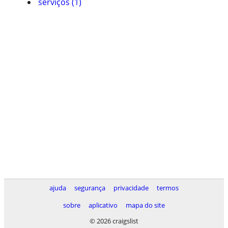
serviços (1)
ajuda
segurança
privacidade
termos
sobre
aplicativo
mapa do site
© 2026 craigslist