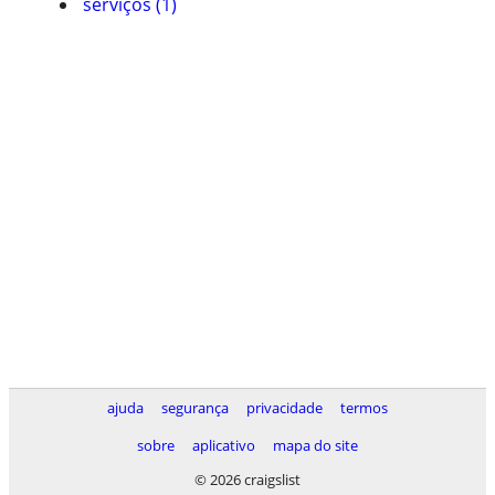
serviços (1)
ajuda
segurança
privacidade
termos
sobre
aplicativo
mapa do site
© 2026 craigslist