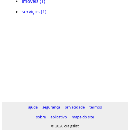
imóveis (1)
serviços (1)
ajuda
segurança
privacidade
termos
sobre
aplicativo
mapa do site
© 2026 craigslist