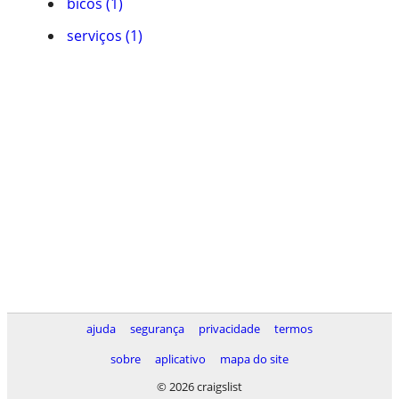
bicos (1)
serviços (1)
ajuda
segurança
privacidade
termos
sobre
aplicativo
mapa do site
© 2026 craigslist