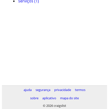
serviços (1)
ajuda
segurança
privacidade
termos
sobre
aplicativo
mapa do site
© 2026 craigslist