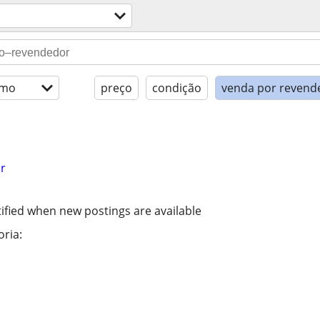
imo
preço
condição
venda por revend
r
ified when new postings are available
ria: