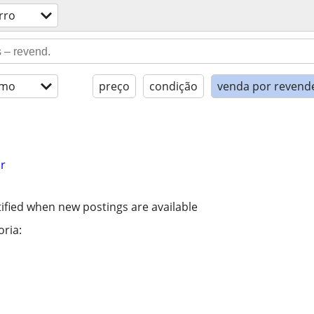
rro
imo
preço
condição
venda por revend
r
ified when new postings are available
ria: