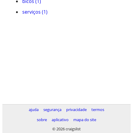
bicos (1)
serviços (1)
ajuda
segurança
privacidade
termos
sobre
aplicativo
mapa do site
© 2026 craigslist