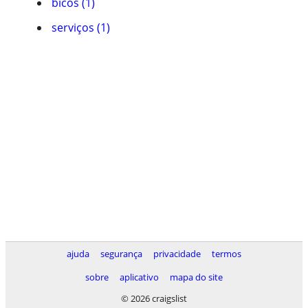
bicos (1)
serviços (1)
ajuda
segurança
privacidade
termos
sobre
aplicativo
mapa do site
© 2026 craigslist