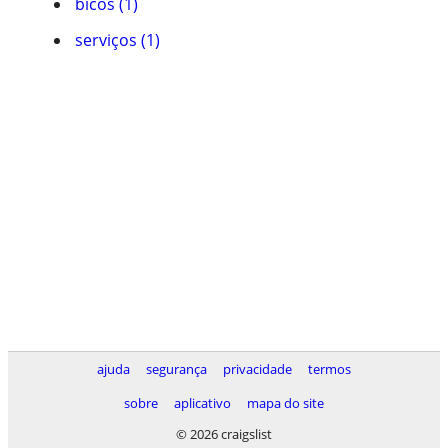
bicos (1)
serviços (1)
ajuda
segurança
privacidade
termos
sobre
aplicativo
mapa do site
© 2026 craigslist