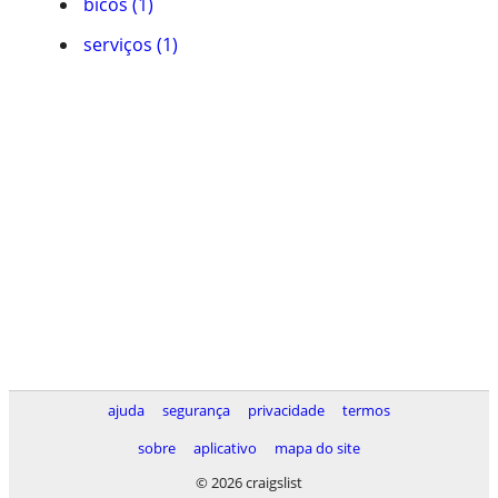
bicos (1)
serviços (1)
ajuda
segurança
privacidade
termos
sobre
aplicativo
mapa do site
© 2026 craigslist