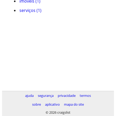
imóveis (1)
serviços (1)
ajuda
segurança
privacidade
termos
sobre
aplicativo
mapa do site
© 2026 craigslist