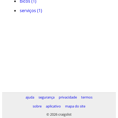
bicos (1)
serviços (1)
ajuda
segurança
privacidade
termos
sobre
aplicativo
mapa do site
© 2026 craigslist