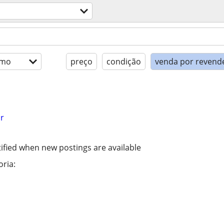
imo
preço
condição
venda por revend
r
ified when new postings are available
ria: