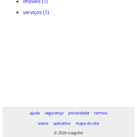
imóveis (1)
serviços (1)
ajuda
segurança
privacidade
termos
sobre
aplicativo
mapa do site
© 2026 craigslist