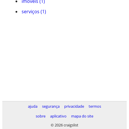
imóveis (1)
serviços (1)
ajuda
segurança
privacidade
termos
sobre
aplicativo
mapa do site
© 2026 craigslist