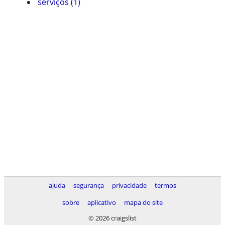
serviços (1)
ajuda
segurança
privacidade
termos
sobre
aplicativo
mapa do site
© 2026 craigslist