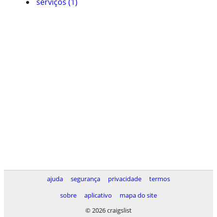
serviços (1)
ajuda
segurança
privacidade
termos
sobre
aplicativo
mapa do site
© 2026 craigslist