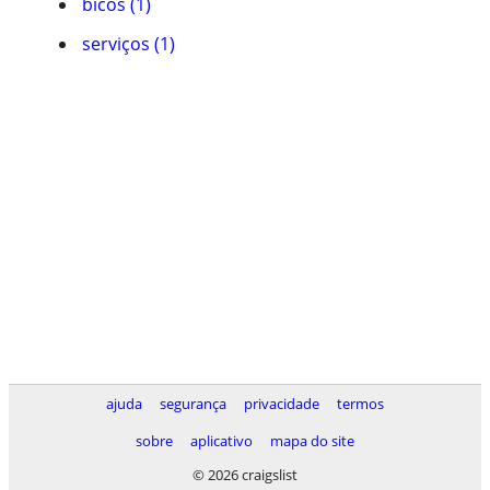
bicos (1)
serviços (1)
ajuda
segurança
privacidade
termos
sobre
aplicativo
mapa do site
© 2026 craigslist