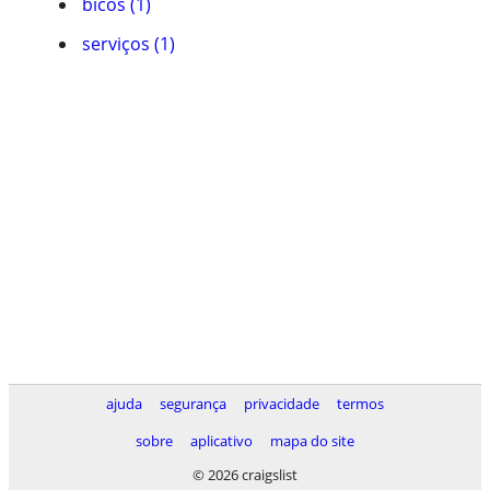
bicos (1)
serviços (1)
ajuda
segurança
privacidade
termos
sobre
aplicativo
mapa do site
© 2026 craigslist