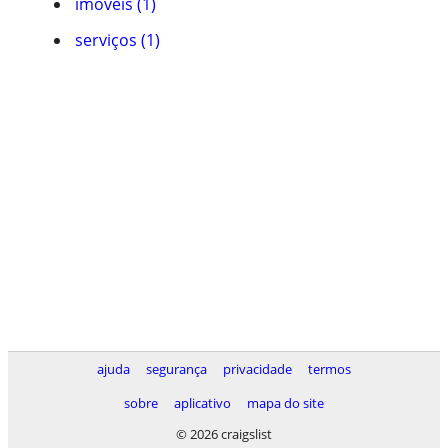
imóveis (1)
serviços (1)
ajuda
segurança
privacidade
termos
sobre
aplicativo
mapa do site
© 2026 craigslist