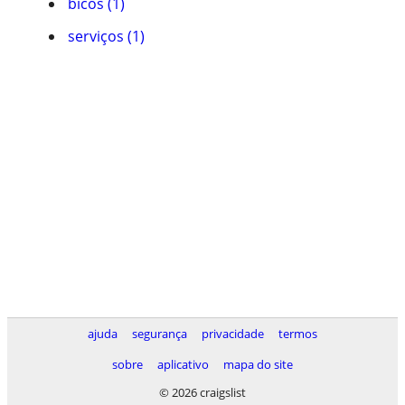
bicos (1)
serviços (1)
ajuda
segurança
privacidade
termos
sobre
aplicativo
mapa do site
© 2026 craigslist