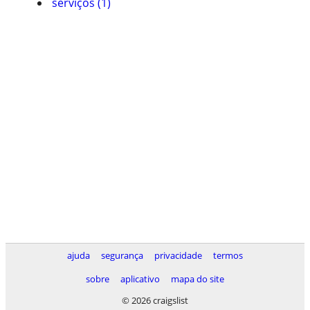
serviços (1)
ajuda
segurança
privacidade
termos
sobre
aplicativo
mapa do site
© 2026 craigslist