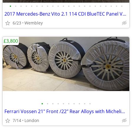
•
•
•
•
•
•
•
•
•
•
•
•
•
•
•
•
•
•
•
•
•
•
2017 Mercedes-Benz Vito 2.1 114 CDI BlueTEC Panel Van 5dr Diesel Man
6/23
Wembley
£3,800
•
•
•
•
•
•
•
•
•
•
Ferrari Vossen 21" Front /22" Rear Alloys with Michelin Pilot Sport 4
7/14
London