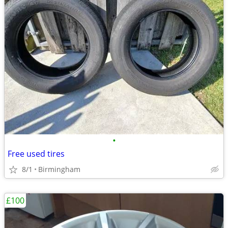
•
Free used tires
8/1
Birmingham
£100