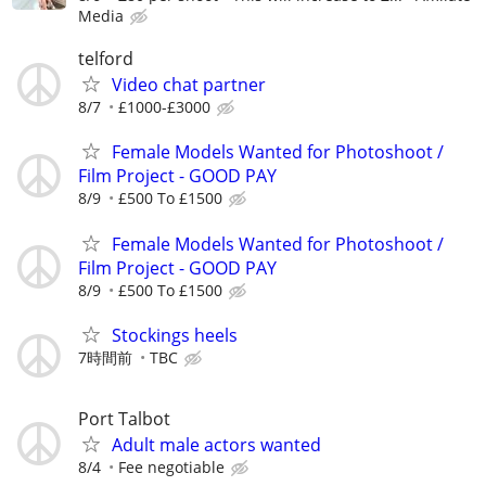
Media
telford
Video chat partner
8/7
£1000-£3000
Female Models Wanted for Photoshoot /
Film Project - GOOD PAY
8/9
£500 To £1500
Female Models Wanted for Photoshoot /
Film Project - GOOD PAY
8/9
£500 To £1500
Stockings heels
7時間前
TBC
Port Talbot
Adult male actors wanted
8/4
Fee negotiable