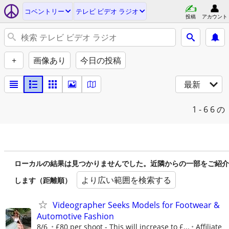
コベントリー
テレビ ビデオ ラジオ
投稿
アカウント
+
画像あり
今日の投稿
最新
1 - 6
6 の
ローカルの結果は見つかりませんでした。近隣からの一部をご紹介
より広い範囲を検索する
します（距離順）
Videographer Seeks Models for Footwear &
Automotive Fashion
8/6
£80 per shoot - This will increase to £...
Affiliate