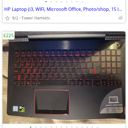
•
•
•
•
•
•
•
•
HP Laptop (i3, WIFI, Microsoft Office, Photo/shop, 15 Inch, Win 10, PC
8/2
Tower Hamlets
£225
•
•
•
•
•
•
•
•
•
•
•
•
•
•