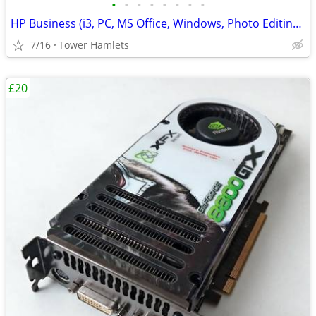
•
•
•
•
•
•
•
•
HP Business (i3, PC, MS Office, Windows, Photo Editing, Computer
7/16
Tower Hamlets
£20