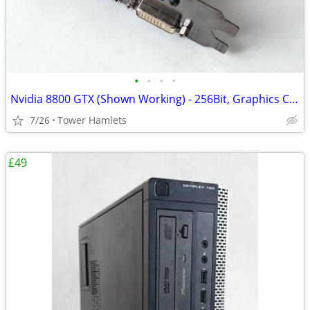
•
•
•
•
Nvidia 8800 GTX (Shown Working) - 256Bit, Graphics Card, Retro
7/26
Tower Hamlets
£49