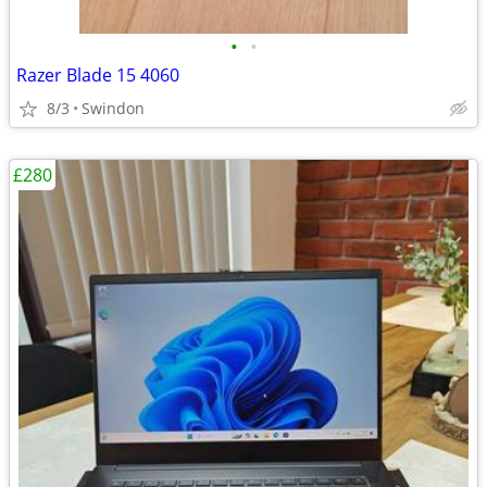
•
•
Razer Blade 15 4060
8/3
Swindon
£280