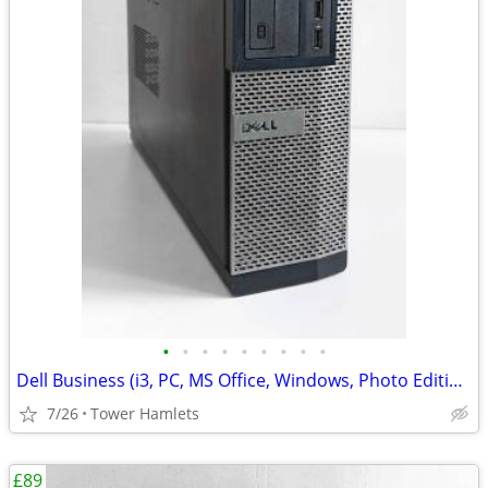
•
•
•
•
•
•
•
•
•
Dell Business (i3, PC, MS Office, Windows, Photo Editing, Computer
7/26
Tower Hamlets
£89