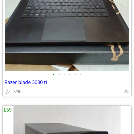
•
•
•
•
•
•
Razer blade 3080 ti
7/30
£59