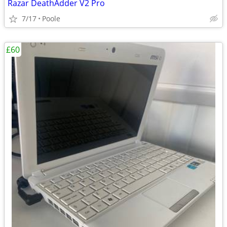
Razar DeathAdder V2 Pro
7/17
Poole
£60