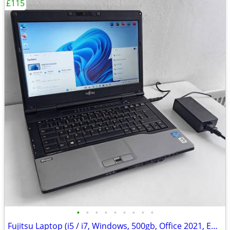
£115
•
•
•
•
•
•
•
•
•
Fujitsu Laptop (i5 / i7, Windows, 500gb, Office 2021, Editing, PC