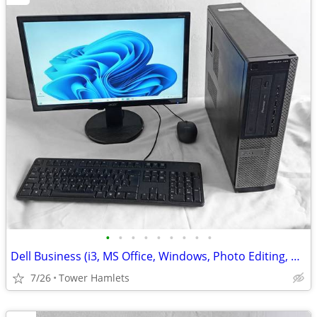
•
•
•
•
•
•
•
•
•
Dell Business (i3, MS Office, Windows, Photo Editing, Computer Set
7/26
Tower Hamlets