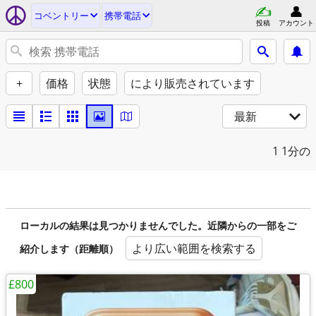
コベントリー
携帯電話
投稿
アカウント
+
価格
状態
により販売されています
最新
1
1分の
ローカルの結果は見つかりませんでした。近隣からの一部をご
より広い範囲を検索する
紹介します（距離順）
£800