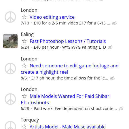
London
Video editing service
7/10
£10 for a 2-5 min video £17 for a 6-15 ...
Ealing
Fast Photoshop Lessons / Tutorials
6/24
£40 per hour
WYSIWYG Painting LTD
London
Need someone to edit game footage and
create a highlight reel
8/6
£17 an hour, the time allows for the le...
London
Male Models Wanted For Paid Shibari
Photoshoots
6/28
Paid work. Fee dependent on shoot conte...
Torquay
Artists Model - Male Muse available