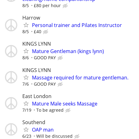
8/5
£80 per hour
Harrow
Personal trainer and Pilates Instructor
8/5
£40
KINGS LYNN
Mature Gentleman (kings lynn)
8/6
GOOD PAY
KINGS LYNN
Massage required for mature gentleman.
7/6
GOOD PAY
East London
Mature Male seeks Massage
7/19
To be agreed
Southend
OAP man
6/23
Will be discussed