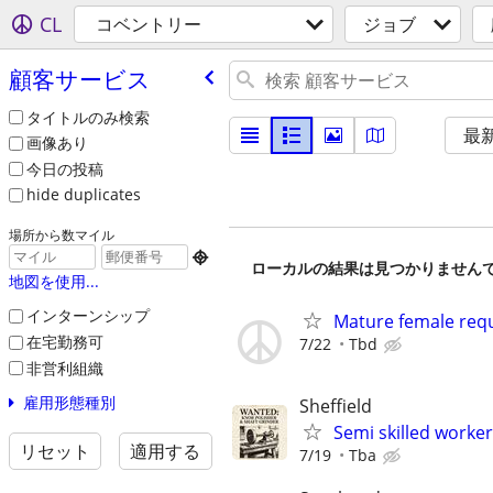
CL
コベントリー
ジョブ
顧客サービス
タイトルのみ検索
最
画像あり
今日の投稿
hide duplicates
場所から数マイル

ローカルの結果は見つかりません
地図を使用...
インターンシップ
Mature female req
在宅勤務可
7/22
Tbd
非営利組織
雇用形態種別
Sheffield
Semi skilled worker
リセット
適用する
7/19
Tba