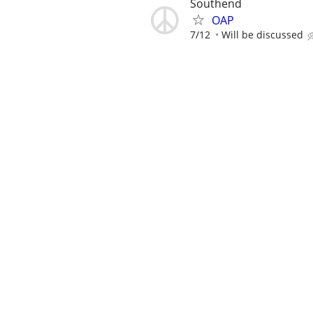
Southend
OAP
7/12
Will be discussed