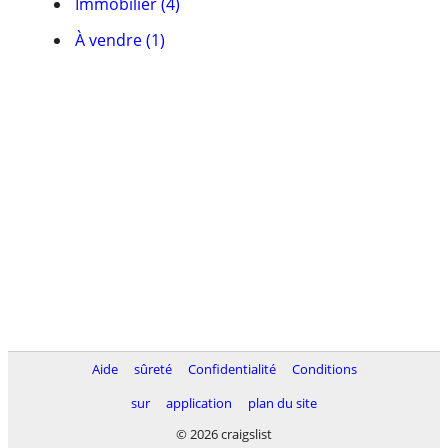
Immobilier (4)
À vendre (1)
Aide
sûreté
Confidentialité
Conditions
sur
application
plan du site
© 2026 craigslist