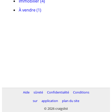
Immobilier (4)
À vendre (1)
Aide
sûreté
Confidentialité
Conditions
sur
application
plan du site
© 2026 craigslist