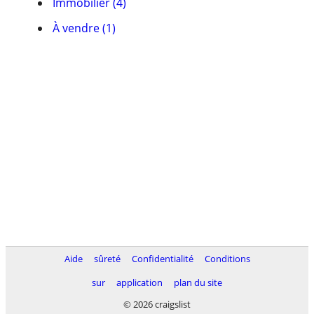
Immobilier (4)
À vendre (1)
Aide
sûreté
Confidentialité
Conditions
sur
application
plan du site
© 2026 craigslist